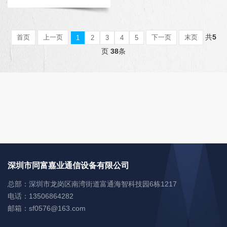
共
5
首页
上一页
下一页
末页
1
2
3
4
5
页
38
条
深圳市同富嘉业通信设备有限公司
总部：深圳市龙岗区南湾街道富通海智科技园6栋1217
电话：13506864282
邮箱：sf0576@163.com